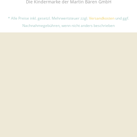
Die Kindermarke der Martin Bären GmbH
* Alle Preise inkl. gesetzl. Mehrwertsteuer zzgl.
Versandkosten
und ggf.
Nachnahmegebühren, wenn nicht anders beschrieben